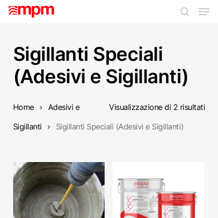
Skip
Men
to
search
main
Close
content
Menu
Sigillanti Speciali
(Adesivi e Sigillanti)
Home
Adesivi e
Visualizzazione di 2 risultati
Sigillanti
Sigillanti Speciali (Adesivi e Sigillanti)