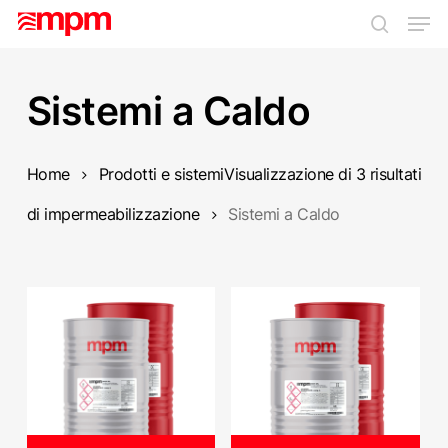
Skip
Men
to
search
main
Close
content
Menu
Sistemi a Caldo
Home
Prodotti e sistemi
Visualizzazione di 3 risultati
di impermeabilizzazione
Sistemi a Caldo