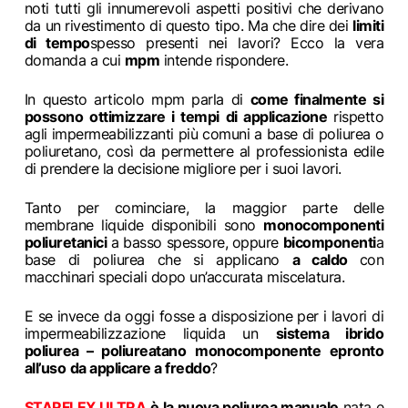
noti tutti gli innumerevoli aspetti positivi che derivano
da un rivestimento di questo tipo. Ma che dire dei
limiti
di tempo
spesso presenti nei lavori? Ecco la vera
domanda a cui
mpm
intende rispondere.
In questo articolo mpm parla di
come finalmente si
possono ottimizzare i tempi di applicazione
rispetto
agli impermeabilizzanti più comuni a base di poliurea o
poliuretano, così da permettere al professionista edile
di prendere la decisione migliore per i suoi lavori.
Tanto per cominciare, la maggior parte delle
membrane liquide disponibili sono
monocomponenti
poliuretanici
a basso spessore, oppure
bicomponenti
a
base di poliurea che si applicano
a caldo
con
macchinari speciali dopo un’accurata miscelatura.
E se invece da oggi fosse a disposizione per i lavori di
impermeabilizzazione liquida un
sistema ibrido
poliurea – poliureatano
monocomponente
e
pronto
all’uso
da applicare a freddo
?
STARFLEX ULTRA
è la nuova poliurea manuale
nata e