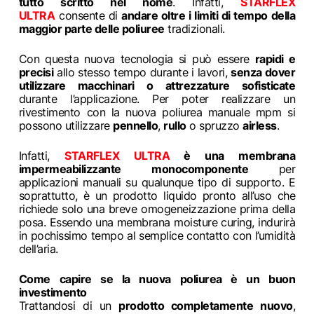
tutto scritto nel nome
. Infatti,
STARFLEX
ULTRA
consente di
andare oltre i limiti di tempo della
maggior parte delle poliuree
tradizionali.
Con questa nuova tecnologia si può essere
rapidi e
precisi
allo stesso tempo durante i lavori,
senza dover
utilizzare macchinari o attrezzature sofisticate
durante l’applicazione. Per poter realizzare un
rivestimento con la nuova poliurea manuale mpm si
possono utilizzare
pennello
,
rullo
o spruzzo
airless
.
Infatti,
STARFLEX ULTRA
è una membrana
impermeabilizzante monocomponente
per
applicazioni manuali su qualunque tipo di supporto. E
soprattutto, è un prodotto liquido pronto all’uso che
richiede solo una breve omogeneizzazione prima della
posa. Essendo una membrana
moisture curing
, indurirà
in pochissimo tempo al semplice contatto con l’umidità
dell’aria.
Come capire se la nuova poliurea è un buon
investimento
Trattandosi di un
prodotto completamente nuovo
,