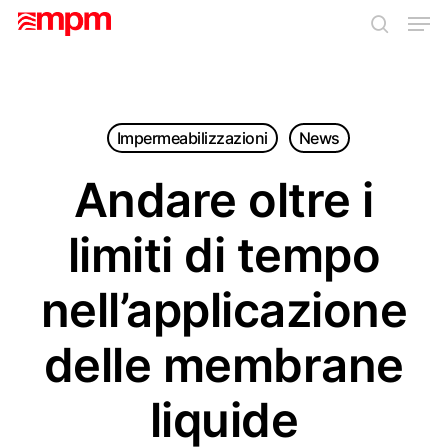
Skip
Men
to
search
main
Close
content
Menu
Impermeabilizzazioni
News
Andare oltre i
limiti di tempo
nell’applicazione
delle membrane
liquide