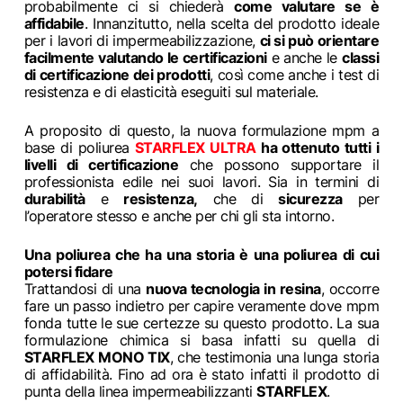
probabilmente ci si chiederà
come valutare se è
affidabile
. Innanzitutto, nella scelta del prodotto ideale
per i lavori di impermeabilizzazione,
ci si può orientare
facilmente valutando le certificazioni
e anche le
classi
di certificazione dei prodotti
, così come anche i test di
resistenza e di elasticità eseguiti sul materiale.
A proposito di questo, la nuova formulazione mpm a
base di poliurea
STARFLEX ULTRA
ha ottenuto tutti i
livelli di certificazione
che possono supportare il
professionista edile nei suoi lavori. Sia in termini di
durabilità
e
resistenza,
che di
sicurezza
per
l’operatore stesso e anche per chi gli sta intorno.
Una poliurea che ha una storia è una poliurea di cui
potersi fidare
Trattandosi di una
nuova tecnologia in resina
, occorre
fare un passo indietro per capire veramente dove mpm
fonda tutte le sue certezze su questo prodotto. La sua
formulazione chimica si basa infatti su quella di
STARFLEX MONO TIX
, che testimonia una lunga storia
di affidabilità. Fino ad ora è stato infatti il prodotto di
punta della linea impermeabilizzanti
STARFLEX
.