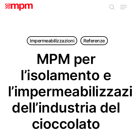
Skip
Men
to
search
main
Close
content
Menu
Impermeabilizzazioni
Referenze
MPM per
l’isolamento e
l’impermeabilizzaz
dell’industria del
cioccolato