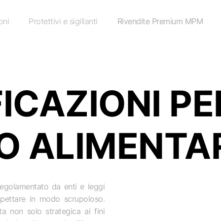
oni
Protettivi e sigillanti
Rivendite Premium MPM
ICAZIONI PER
O ALIMENTA
egolamentato da enti e leggi
spettare in modo scrupoloso.
lta non solo strategica ai fini