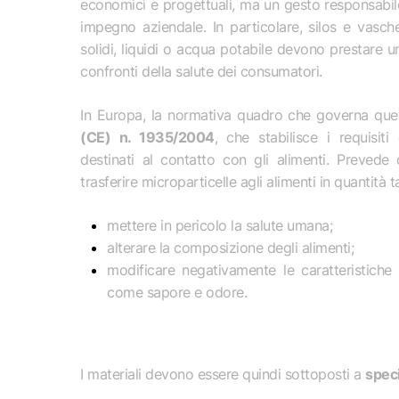
economici e progettuali, ma un gesto responsabile
impegno aziendale. In particolare, silos e vasch
solidi, liquidi o acqua potabile devono prestare u
confronti della salute dei consumatori.
In Europa, la normativa quadro che governa que
(CE) n. 1935/2004
, che stabilisce i requisiti 
destinati al contatto con gli alimenti. Prevede
trasferire microparticelle agli alimenti in quantità ta
mettere in pericolo la salute umana;
alterare la composizione degli alimenti;
Hit enter to search or ESC to close
modificare negativamente le caratteristiche 
come sapore e odore.
I materiali devono essere quindi sottoposti a
speci