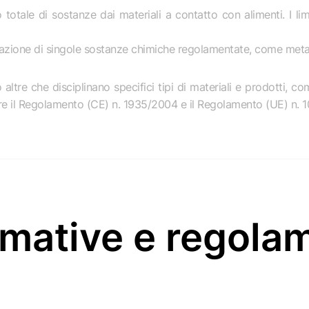
cio totale di sostanze dai materiali a contatto con alimenti. I li
azione di singole sostanze chimiche regolamentate, come metall
re che disciplinano specifici tipi di materiali e prodotti, come
tare il Regolamento (CE) n. 1935/2004 e il Regolamento (UE) n. 10
rmative e regola