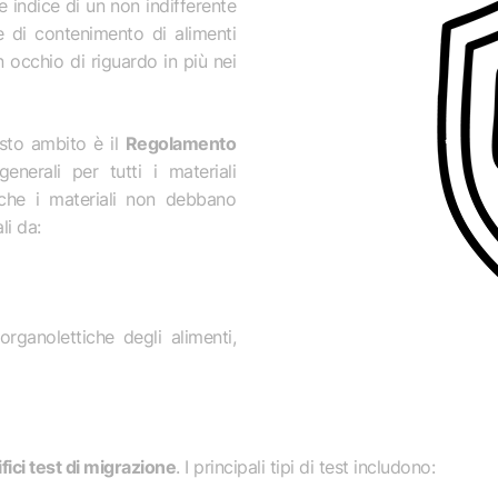
 indice di un non indifferente
e di contenimento di alimenti
n occhio di riguardo in più nei
sto ambito è il
Regolamento
generali per tutti i materiali
 che i materiali non debbano
li da:
organolettiche degli alimenti,
fici test di migrazione
. I principali tipi di test includono: