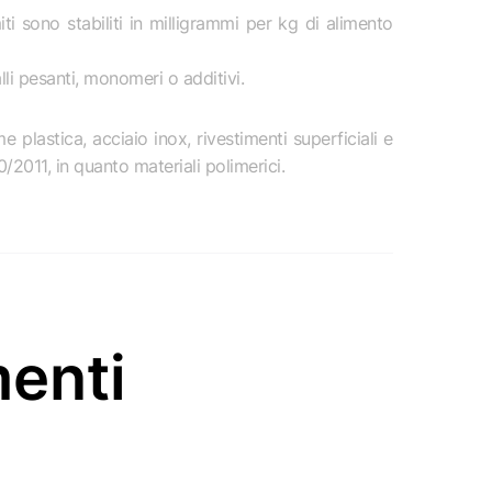
miti sono stabiliti in milligrammi per kg di alimento
i pesanti, monomeri o additivi.
 plastica, acciaio inox, rivestimenti superficiali e
/2011, in quanto materiali polimerici.
menti