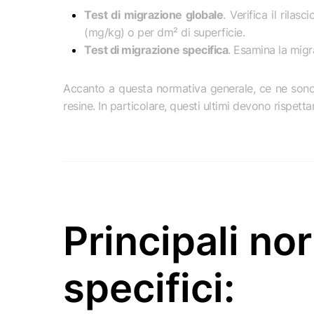
Test di migrazione globale
. Verifica il rilas
(mg/kg) o per dm² di superficie.
Test di migrazione specifica
. Esamina la migr
Accanto a questa normativa generale, ce ne sono alt
resine. In particolare, questi ultimi devono rispet
Principali no
specifici: