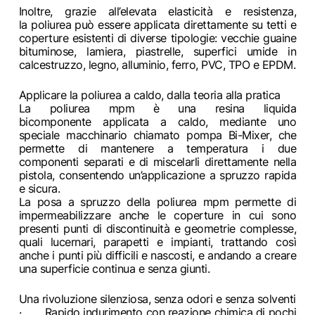
Inoltre, grazie all’elevata elasticità e resistenza,
la poliurea può essere applicata direttamente su tetti e
coperture esistenti di diverse tipologie: vecchie guaine
bituminose, lamiera, piastrelle, superfici umide in
calcestruzzo, legno, alluminio, ferro, PVC, TPO e EPDM.
Applicare la poliurea a caldo, dalla teoria alla pratica
La poliurea mpm è una resina liquida
bicomponente applicata a caldo, mediante uno
speciale macchinario chiamato pompa Bi-Mixer, che
permette di mantenere a temperatura i due
componenti separati e di miscelarli direttamente nella
pistola, consentendo un’applicazione a spruzzo rapida
e sicura.
La posa a spruzzo della poliurea mpm permette di
impermeabilizzare anche le coperture in cui sono
presenti punti di discontinuità e geometrie complesse,
quali lucernari, parapetti e impianti, trattando così
anche i punti più difficili e nascosti, e andando a creare
una superficie continua e senza giunti.
Una rivoluzione silenziosa, senza odori e senza solventi
· Rapido indurimento con reazione chimica di pochi