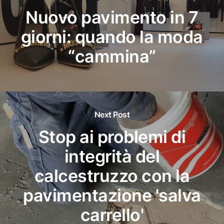
Nuovo pavimento in 7
giorni: quando la moda
“cammina”
Next Post
Stop ai problemi di
integrità del
calcestruzzo con la
pavimentazione 'salva
carrello'