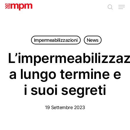
Skip
Men
to
search
main
Close
content
Menu
Impermeabilizzazioni
News
L’impermeabilizza
a lungo termine e
i suoi segreti
19 Settembre 2023