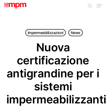
Skip
Men
to
search
main
Close
content
Menu
Impermeabilizzazioni
News
Nuova
certificazione
antigrandine per i
sistemi
impermeabilizzant