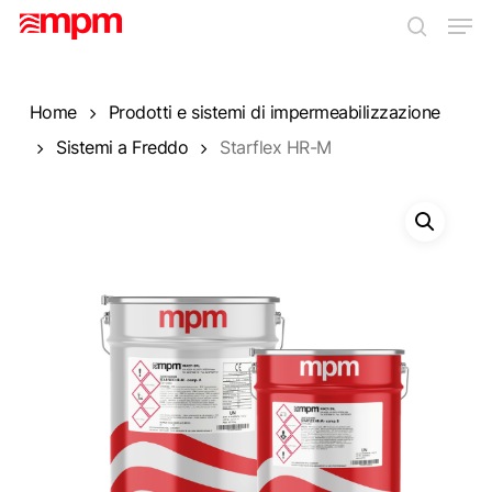
Skip
Men
to
search
main
Close
content
Menu
Home
Prodotti e sistemi di impermeabilizzazione
Sistemi a Freddo
Starflex HR-M