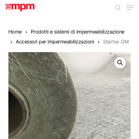
Skip
Men
to
search
main
Close
content
Menu
Home
Prodotti e sistemi di impermeabilizzazione
Accessori per Impermeabilizzazioni
Startex GM