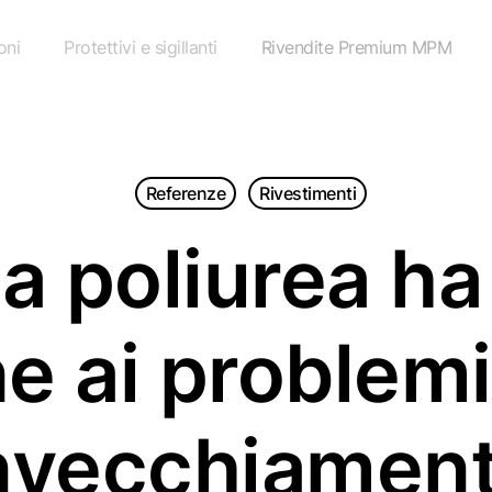
oni
Protettivi e sigillanti
Rivendite Premium MPM
Referenze
Rivestimenti
a poliurea h
ne ai problemi
nvecchiamen