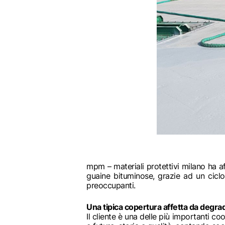
mpm – materiali protettivi milano ha af
guaine bituminose, grazie ad un cicl
preoccupanti.
Una tipica copertura affetta da degra
Il cliente è una delle più importanti co