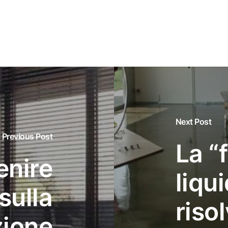
Next Post
Previous Post
La “
enire
liqu
sulla
riso
ione