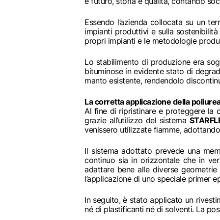
e futuro, storia e qualità, contando so
Essendo l’azienda collocata su un terr
impianti produttivi e sulla sostenibilit
propri impianti e le metodologie produt
Lo stabilimento di produzione era sogg
bituminose in evidente stato di degra
manto esistente, rendendolo discontinu
La corretta applicazione della poliure
Al fine di ripristinare e proteggere l
grazie all’utilizzo del sistema
STARFL
venissero utilizzate fiamme, adottando 
Il sistema adottato prevede una memb
continuo sia in orizzontale che in ver
adattare bene alle diverse geometrie e
l’applicazione di uno speciale primer e
In seguito, è stato applicato un rivest
né di plastificanti né di solventi. La 