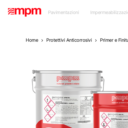
Skip
to
Pavimentazioni
Impermeabilizzazi
main
content
Home
Protettivi Anticorrosivi
Primer e Finit