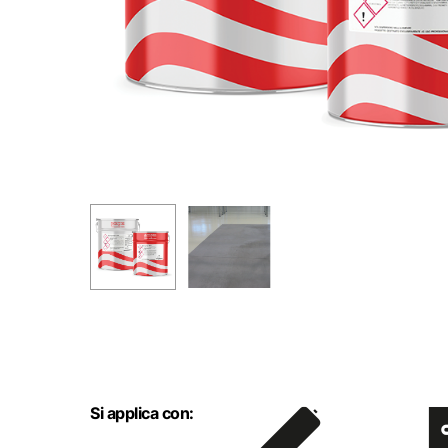
Hit enter to search or ESC to close
Si applica con: