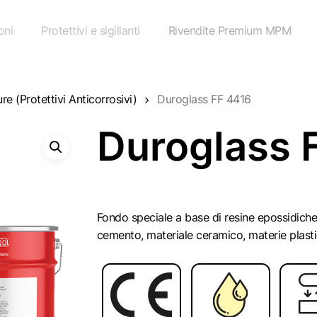
oni
Protettivi e sigillanti
Rivendite Premium MPM
ure (Protettivi Anticorrosivi)
Duroglass FF 4416
Duroglass 
Fondo speciale a base di resine epossidiche
cemento, materiale ceramico, materie plastic