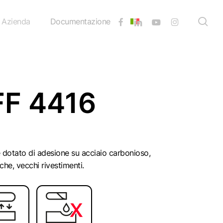
sea
facebook
linkedin
youtube
instagram
Azienda
Documentazione
FF 4416
 dotato di adesione su acciaio carbonioso,
he, vecchi rivestimenti.