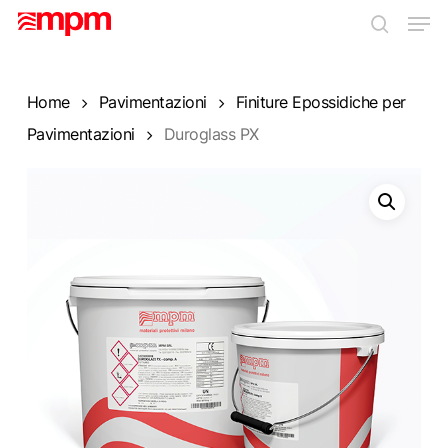
Skip
Men
to
search
main
Close
content
Menu
Home
Pavimentazioni
Finiture Epossidiche per
Pavimentazioni
Duroglass PX