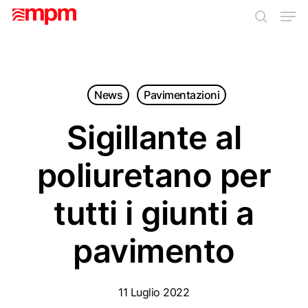
Skip
Men
to
search
main
Close
content
Menu
News
Pavimentazioni
Sigillante al
poliuretano per
tutti i giunti a
pavimento
11 Luglio 2022