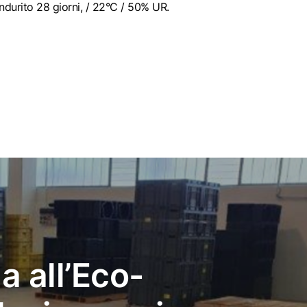
durito 28 giorni, / 22°C / 50% UR.
a all’Eco-