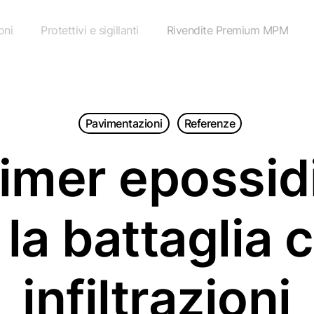
oni
Protettivi e sigillanti
Rivendite Premium MPM
Pavimentazioni
Referenze
rimer epossidi
la battaglia 
infiltrazioni