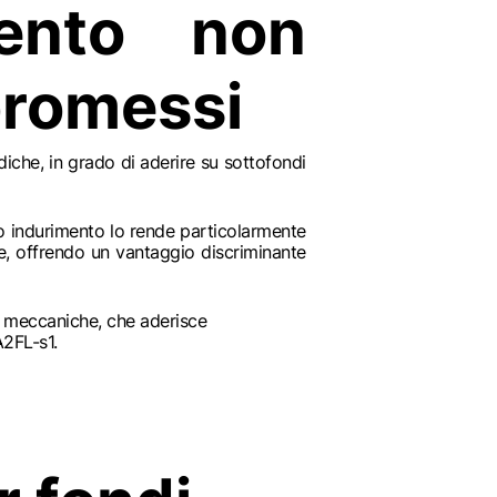
mento non
promessi
iche, in grado di aderire su sottofondi
o indurimento lo rende particolarmente
ne, offrendo un vantaggio discriminante
à meccaniche, che aderisce
A2FL-s1.